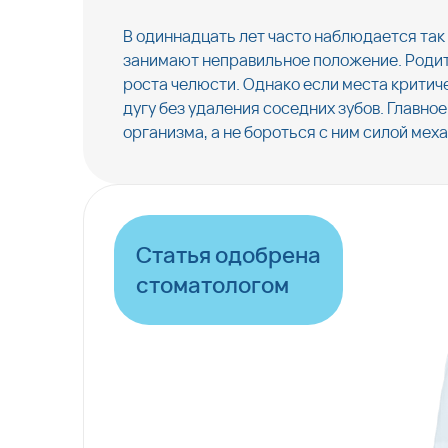
В одиннадцать лет часто наблюдается та
занимают неправильное положение. Родите
роста челюсти. Однако если места крити
дугу без удаления соседних зубов. Главно
организма, а не бороться с ним силой мех
Статья одобрена
стоматологом