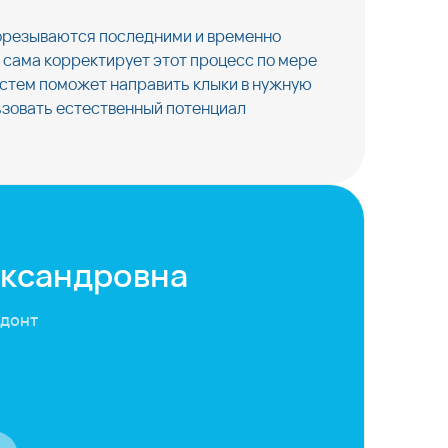
рорезываются последними и временно
 сама корректирует этот процесс по мере
истем поможет направить клыки в нужную
льзовать естественный потенциал
ександровна
одонт