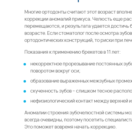
Многие ортодонты считают этот возраст вполн
коррекции аномалий прикуса. Челюсть еще раст
перемещаются, и результата удается достичь 
возрасте. Если стоматолог после осмотра зубов
ортодонтических конструкций, то риски при ле
Показания к применению брекетов в 11 лет:
некорректное прорезывание постоянных зуб
поворотом вокруг оси;
образование выраженных межзубных промежу
скученность зубов – слишком тесное располо
нефизиологический контакт между верхней 
Аномалии строения зубочелюстной системы мож
всегда очевидны, поэтому посетить специалис
Это поможет вовремя начать коррекцию.