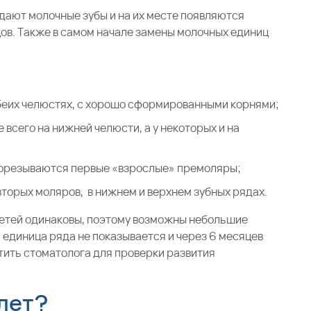
адают молочные зубы и на их месте появляются
ов. Также в самом начале замены молочных единиц
обеих челюстях, с хорошо сформированными корнями;
 всего на нижней челюсти, а у некоторых и на
рорезываются первые «взрослые» премоляры;
торых моляров, в нижнем и верхнем зубных рядах.
 детей одинаковы, поэтому возможны небольшие
 единица ряда не показывается и через 6 месяцев
тить стоматолога для проверки развития
 лет?