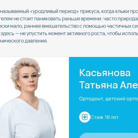
к называемый «уродливый период» прикуса, когда клыки п
лям не стоит паниковать раньше времени: часто природа
чески мало, раннее вмешательство с помощью частичных с
е здесь — не упустить момент активного роста, чтобы испо
анического давления.
Касьянова
Татьяна Ал
Ортодонт, детский орт
Стаж 18 лет