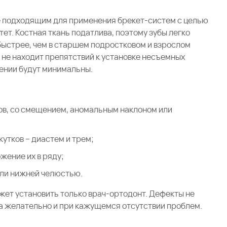
е подходящим для применения брекет-систем с целью
ет. Костная ткань податлива, поэтому зубы легко
быстрее, чем в старшем подростковом и взрослом
 не находит препятствий к установке несъемных
чении будут минимальны.
ов, со смещением, аномальным наклоном или
тков – диастем и трем;
жение их в ряду;
или нижней челюстью.
ет установить только врач-ортодонт. Дефекты не
та желательно и при кажущемся отсутствии проблем.