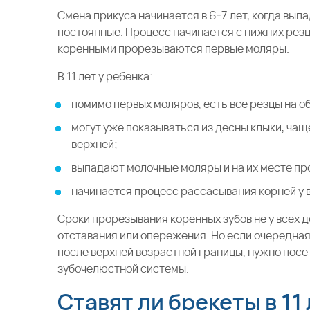
Смена прикуса начинается в 6-7 лет, когда вып
постоянные. Процесс начинается с нижних резц
коренными прорезываются первые моляры.
В 11 лет у ребенка:
помимо первых моляров, есть все резцы на 
могут уже показываться из десны клыки, чаще
верхней;
выпадают молочные моляры и на их месте п
начинается процесс рассасывания корней у в
Сроки прорезывания коренных зубов не у всех
отставания или опережения. Но если очередная
после верхней возрастной границы, нужно посе
зубочелюстной системы.
Ставят ли брекеты в 11