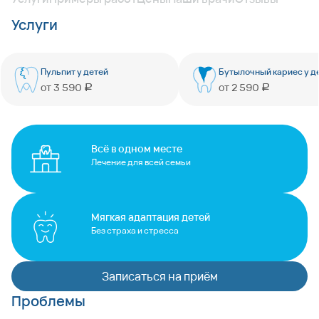
Услуги
Пульпит у детей
Бутылочный кариес у д
от
3 590
от
2 590
руб
руб
Всё в одном месте
Лечение для всей семьи
Мягкая адаптация детей
Без страха и стресса
Записаться на приём
Проблемы