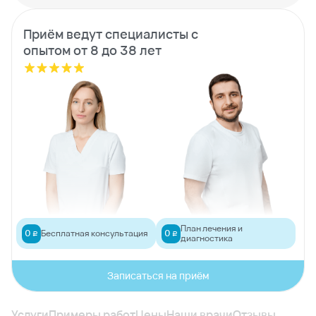
Приём ведут специалисты с
опытом от 8 до 38 лет
План лечения и
0
0
Бесплатная консультация
руб
руб
диагностика
Записаться на приём
Услуги
Примеры работ
Цены
Наши врачи
Отзывы