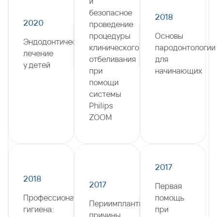
и
безопасное
2018
2020
проведение
процедуры
Основы
Эндодонтическое
клинического
пародонтологии
лечение
отбеливания
для
у детей
при
начинающих
помощи
системы
Philips
ZOOM
2017
2018
2017
Первая
Профессиональная
помощь
Периимплантит:
гигиена:
при
причины,