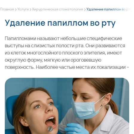
>
>
>
Главная
Услуги
Хирургическая стоматология
Удаление папиллом во рту
Удаление папиллом во рту
Папилломами называют небольшие специфические
выступы на слизистых полости рта. Они развиваются
из клеток многослойного плоского эпителия, имеют
округлую форму, мягкую или ороговевшую
поверхность. Наиболее частые места их локализации –
язык, внутренняя поверхность щек, а также губы и
десны. Такая операция, как удаление папиллом во рту,
проводится стоматологами. В частности, врачи наших
клиник в Москве всегда готовы избавить пациента от
единичных и множественных разрастаний этого вида,
которые без лечения могут причинять эстетический и
физический дискомфорт.