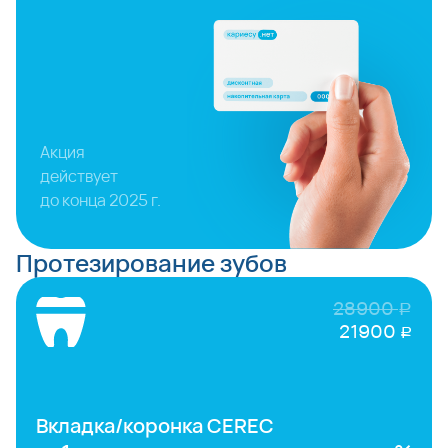
Акция
действует
до конца 2025 г.
Протезирование зубов
28900
руб
21900
руб
Вкладка/коронка CEREC