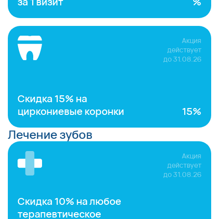
за 1 визит
%
Акция
действует
до
31.08.26
Скидка 15% на
циркониевые коронки
15%
Лечение зубов
Акция
действует
до
31.08.26
Скидка 10% на любое
терапевтическое