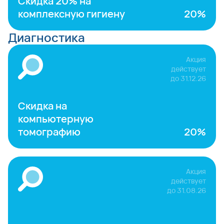
Скидка 20% на
комплексную гигиену
20%
Диагностика
Акция
действует
до
31.12.26
Скидка на
компьютерную
томографию
20%
Акция
действует
до
31.08.26