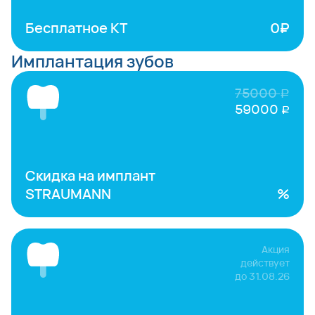
Бесплатное КТ
0₽
Имплантация зубов
75000
руб
59000
руб
Скидка на имплант
STRAUMANN
%
Акция
действует
до
31.08.26