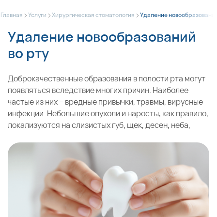
>
>
>
Главная
Услуги
Хирургическая стоматология
Удаление новообразований
Удаление новообразований
во рту
Доброкачественные образования в полости рта могут
появляться вследствие многих причин. Наиболее
частые из них – вредные привычки, травмы, вирусные
инфекции. Небольшие опухоли и наросты, как правило,
локализуются на слизистых губ, щек, десен, неба,
языка или в мягких тканях челюсти. В наших клиниках в
Москве удаление новообразований во рту проводят
врачи с большим опытом работы в этой области
стоматологии. Обращайтесь к нам при наличии
любого беспокоящего вас нароста – папилломы,
фибромы, гемангиомы и прочих патологических
разрастаний.