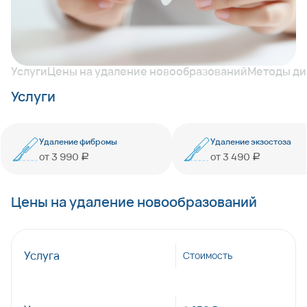
Услуги
Цены на удаление новообразований
Методы ди
Услуги
Удаление фибромы
Удаление экзостоза
от
3 990
от
3 490
руб
руб
Цены на удаление новообразований
Услуга
Стоимость