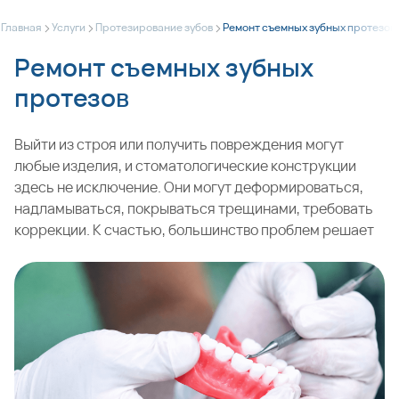
>
>
>
Главная
Услуги
Протезирование зубов
Ремонт съемных зубных протезов
Ремонт съемных зубных
протезов
Выйти из строя или получить повреждения могут
любые изделия, и стоматологические конструкции
здесь не исключение. Они могут деформироваться,
надламываться, покрываться трещинами, требовать
коррекции. К счастью, большинство проблем решает
починка съемного протеза, выполненная в
стоматологической клинике или зуботехнической
лаборатории. Поэтому при появлении дефектов
любого типа стоит показать конструкцию
специалисту. Если ее установка производилась в
одной из наших стоматологий в Москве, обращайтесь
к своему врачу-протезисту.