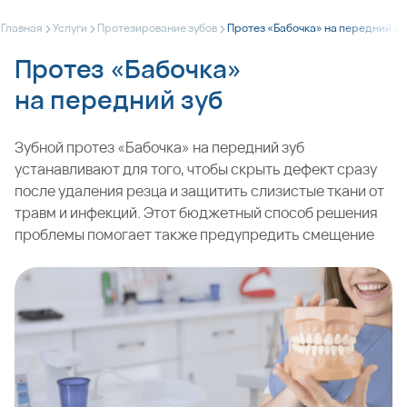
>
>
>
Главная
Услуги
Протезирование зубов
Протез «Бабочка» на передний зу
Протез «Бабочка»
на передний зуб
Зубной протез «Бабочка» на передний зуб
устанавливают для того, чтобы скрыть дефект сразу
после удаления резца и защитить слизистые ткани от
травм и инфекций. Этот бюджетный способ решения
проблемы помогает также предупредить смещение
соседних единиц, которые стремятся занять
освободившееся место. В стоматологии такую
конструкцию применяют как временный вариант
устранения одиночной адентии (отсутствия зуба).
Пациент носит «бабочку» до тех пор, пока не будет
готов прочный и эстетичный постоянный протез или не
завершится процесс интеграции установленного в