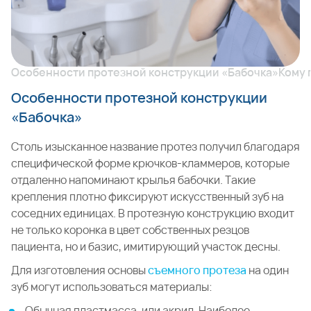
челюстную кость импланта.
Особенности протезной конструкции «Бабочка»
Кому 
Особенности протезной конструкции
«Бабочка»
Столь изысканное название протез получил благодаря
специфической форме крючков-кламмеров, которые
отдаленно напоминают крылья бабочки. Такие
крепления плотно фиксируют искусственный зуб на
соседних единицах. В протезную конструкцию входит
не только коронка в цвет собственных резцов
пациента, но и базис, имитирующий участок десны.
Для изготовления основы
съемного протеза
на один
зуб могут использоваться материалы:
Обычная пластмасса, или акрил. Наиболее