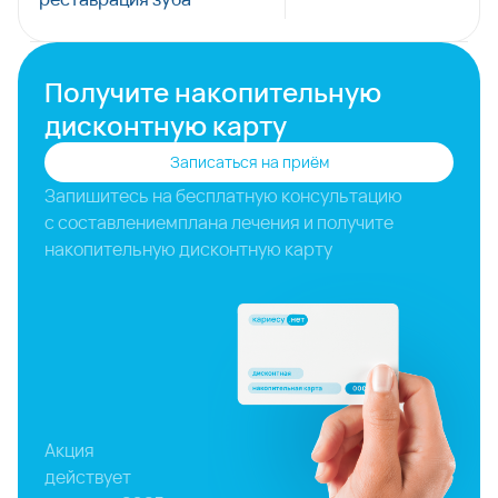
Получите накопительную
дисконтную карту
Записаться на приём
Запишитесь на бесплатную консультацию
с составлением
плана лечения и получите
накопительную дисконтную карту
Акция
действует