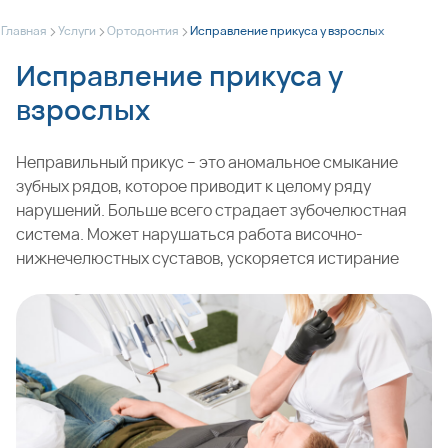
>
>
>
Главная
Услуги
Ортодонтия
Исправление прикуса у взрослых
Исправление прикуса у
взрослых
Неправильный прикус – это аномальное смыкание
зубных рядов, которое приводит к целому ряду
нарушений. Больше всего страдает зубочелюстная
система. Может нарушаться работа височно-
нижнечелюстных суставов, ускоряется истирание
зубов, возрастает риск их разрушения. Поэтому
исправление прикуса
у взрослых людей часто не
просто способ сделать более красивой улыбку, а
условие устранения сопутствующих проблем, причем
не только стоматологических. Из-за патологической
окклюзии может также нарушаться осанка,
усложняется работа желудочно-кишечного тракта,