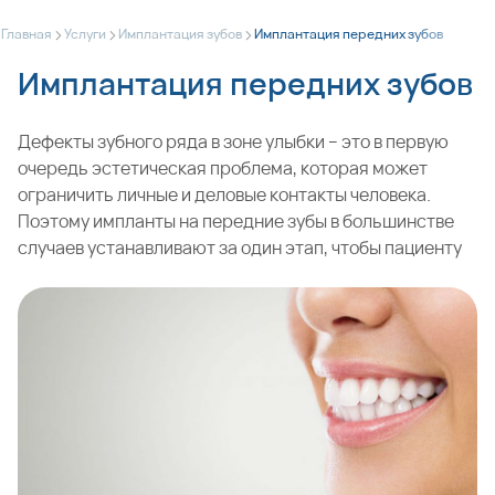
>
>
>
Главная
Услуги
Имплантация зубов
Имплантация передних зубов
Имплантация передних зубов
Дефекты зубного ряда в зоне улыбки – это в первую
очередь эстетическая проблема, которая может
ограничить личные и деловые контакты человека.
Поэтому импланты на передние зубы в большинстве
случаев устанавливают за один этап, чтобы пациенту
не пришлось даже непродолжительное время
испытывать дискомфорт при общении с людьми.
Эстетический результат лечения можно оценить
сразу. При работе с резцами и клыками стоматологи
наших клиник в Москве стараются не только
восстановить цвет и форму утраченной единицы, но и
сохранить также естественный здоровый вид десен.