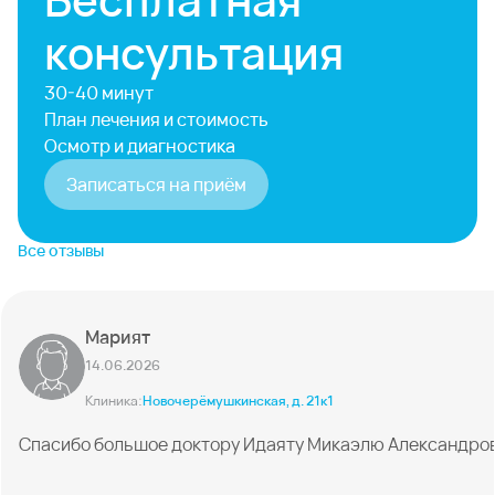
консультация
30-40 минут
План лечения и стоимость
Осмотр и диагностика
Записаться на приём
Все отзывы
Марият
14.06.2026
Клиника:
Новочерёмушкинская, д. 21к1
Спасибо большое доктору Идаяту Микаэлю Александрови