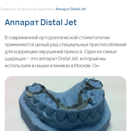
>
>
>
Главная
Услуги
Ортодонтия
Аппарат Distal Jet
Аппарат Distal Jet
В современной ортодонтической стоматологии
применяется целый ряд специальных приспособлений
для коррекции нарушений прикуса. Один из самых
щадящих – это аппарат Distal Jet, который мы
используем в наших клиниках в Москве. Он
применяется для дистализации боковых групп зубов,
расположенных в верхней челюсти. Процесс
представляет собой постепенное передвижение
первых и вторых моляров назад, к концевой части
зубного ряда. При этом способе лечения зубы
перемещаются практически без наклона и вращения
вокруг своей оси. Эффект может быть заметен уже
через три месяца.