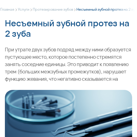
>
>
>
Главная
Услуги
Протезирование зубов
Несъемный зубной протез на 2 зу
Несъемный зубной протез на
2 зуба
При утрате двух зубов подряд между ними образуется
пустующее место, которое постепенно стремятся
занять соседние единицы. Это приводит к появлению
трем (больших межзубных промежутков), нарушает
функцию жевания, что негативно сказывается на
работе желудочно-кишечного тракта. Если нельзя
сделать имплантацию, стоматологи наших клиник в
Москве предлагают пациентам установить несъемный
зубной протез на 2 зуба, который представляет собой
цельную мостовидную систему. При своевременной
установке эта конструкция помогает предотвратить
нарушения, связанные с частичной адентией.