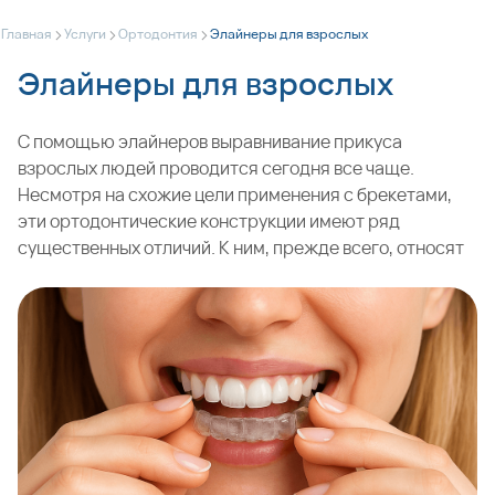
>
>
>
Главная
Услуги
Ортодонтия
Элайнеры для взрослых
Элайнеры для взрослых
С помощью элайнеров выравнивание прикуса
взрослых людей проводится сегодня все чаще.
Несмотря на схожие цели применения с брекетами,
эти ортодонтические конструкции имеют ряд
существенных отличий. К ним, прежде всего, относят
внешний вид и способ применения. Элайнеры
представляют собой бесцветные съемные капы с
тонкими стенками и прозрачной структурой.
Надеваются на зубы и снимаются просто и без
помощи врача. В процессе лечения через равные
промежутки времени каждый элайнер меняется на
следующий, пока не израсходуется весь набор,
созданный для одного лечебного кейса.