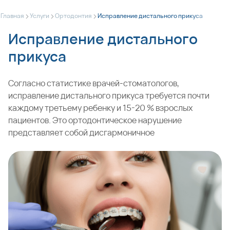
>
>
>
Главная
Услуги
Ортодонтия
Исправление дистального прикуса
Исправление дистального
прикуса
Согласно статистике врачей-стоматологов,
исправление дистального прикуса требуется почти
каждому третьему ребенку и 15-20 % взрослых
пациентов. Это ортодонтическое нарушение
представляет собой дисгармоничное
взаимоотношение челюстей, при котором нижний
зубной ряд имеет так называемое заднее положение,
а верхний выступает вперед. В большинстве случаев
такая аномалия обусловливается наследственной
предрасположенностью. Но причиной формирования
патологии могут стать и негативные факторы, которые
действовали в период внутриутробного или раннего