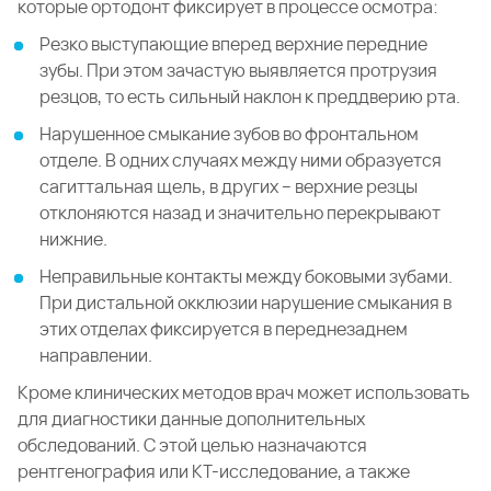
которые ортодонт фиксирует в процессе осмотра:
Резко выступающие вперед верхние передние
зубы. При этом зачастую выявляется протрузия
резцов, то есть сильный наклон к преддверию рта.
Нарушенное смыкание зубов во фронтальном
отделе. В одних случаях между ними образуется
сагиттальная щель, в других – верхние резцы
отклоняются назад и значительно перекрывают
нижние.
Неправильные контакты между боковыми зубами.
При дистальной окклюзии нарушение смыкания в
этих отделах фиксируется в переднезаднем
направлении.
Кроме клинических методов врач может использовать
для диагностики данные дополнительных
обследований. С этой целью назначаются
рентгенография или КТ-исследование, а также