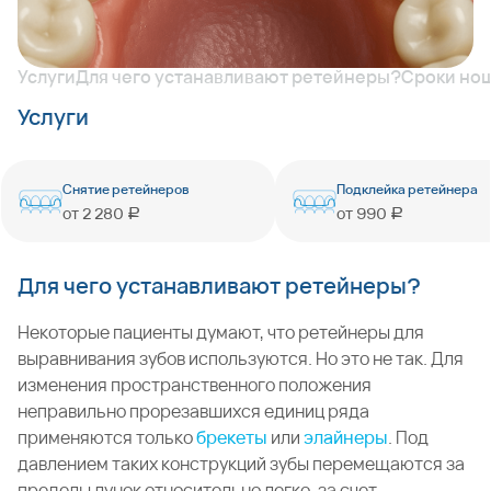
Услуги
Для чего устанавливают ретейнеры?
Сроки нош
Услуги
Снятие ретейнеров
Подклейка ретейнера
от
2 280
от
990
руб
руб
Для чего устанавливают ретейнеры?
Некоторые пациенты думают, что ретейнеры для
выравнивания зубов используются. Но это не так. Для
изменения пространственного положения
неправильно прорезавшихся единиц ряда
применяются только
брекеты
или
элайнеры
. Под
давлением таких конструкций зубы перемещаются за
пределы лунок относительно легко, за счет