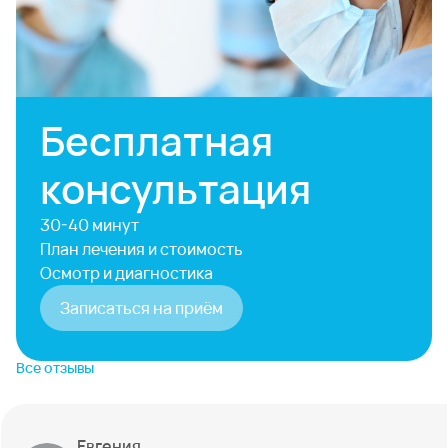
Бесплатная
консультация
30-40 минут
План лечения и стоимость
Осмотр и диагностика
Записаться на приём
Все отзывы
Евгения