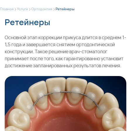
>
>
>
Главная
Услуги
Ортодонтия
Ретейнеры
Ретейнеры
Основной этап коррекции прикуса длится в среднем 1-
1,5 года и завершается снятием ортодонтической
конструкции. Такое решение врач-стоматолог
принимает после того, как гарантированно установит
достижение запланированных результатов лечения.
Но на этом стоматологические процедуры и
манипуляции не заканчиваются. Сразу после снятия
брекет-системы ортодонт устанавливает несъемный
ретейнер на зубы или надевает на них специальную
капу. Иногда конструкции комбинируются, то есть
специалист предписывает применение обоих
вариантов, в соответствии с графиком ношения.