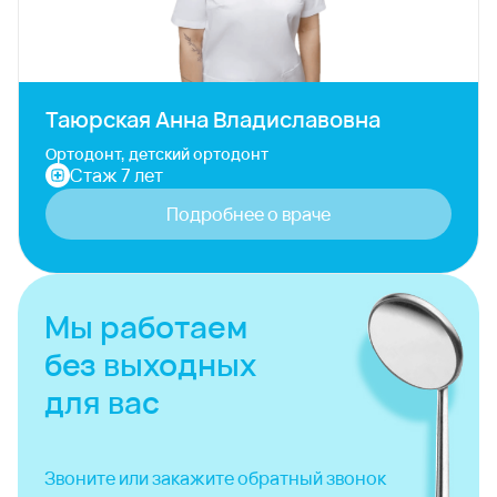
Таюрская Анна Владиславовна
Ортодонт, детский ортодонт
Стаж 7 лет
Подробнее о враче
Мы работаем
без выходных
для вас
Звоните или закажите
обратный звонок