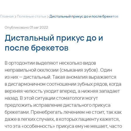
>
>
Главная
Полезные статьи
Дистальный прикус до и после брекетов
Опубликовано
01
авг
2022
Дистальный прикус до и
после брекетов
В ортодонтии выделяют несколько видов
неправильной окклюзии (смыкания зубов). Один
из них — дистальный. Такая аномалия выражается
в дисгармоничном соотношении зубных рядов, когда
верхняя челюсть уходит вперед, а нижняя западает
назад. В этой ситуации стоматологи могут
предложить исправление дистального прикуса
брекетами. Пренебрегать лечением не стоит, так как
даже в легких случаях, в которых пациенту кажется,
что эта «особенность» прикуса ему не мешает, часто