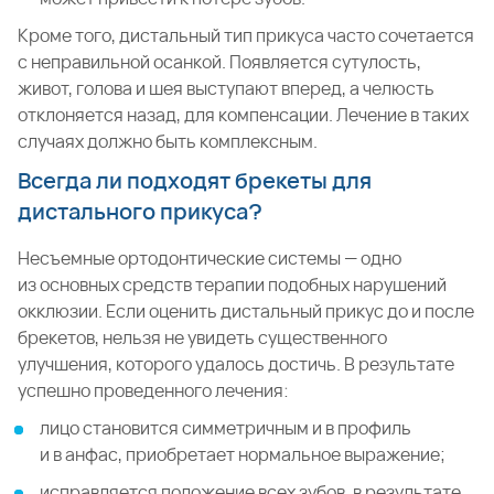
Кроме того, дистальный тип прикуса часто сочетается
с неправильной осанкой. Появляется сутулость,
живот, голова и шея выступают вперед, а челюсть
отклоняется назад, для компенсации. Лечение в таких
случаях должно быть комплексным.
Всегда ли подходят брекеты для
дистального прикуса?
Несъемные ортодонтические системы — одно
из основных средств терапии подобных нарушений
окклюзии. Если оценить дистальный прикус до и после
брекетов, нельзя не увидеть существенного
улучшения, которого удалось достичь. В результате
успешно проведенного лечения:
лицо становится симметричным и в профиль
и в анфас, приобретает нормальное выражение;
исправляется положение всех зубов, в результате