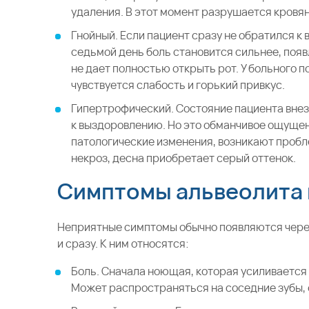
удаления. В этот момент разрушается кровян
Гнойный. Если пациент сразу не обратился к 
седьмой день боль становится сильнее, появ
не дает полностью открыть рот. У больного 
чувствуется слабость и горький привкус.
Гипертрофический. Состояние пациента внеза
к выздоровлению. Но это обманчивое ощущен
патологические изменения, возникают пробл
некроз, десна приобретает серый оттенок.
Симптомы альвеолита 
Неприятные симптомы обычно появляются через 
и сразу. К ним относятся:
Боль. Сначала ноющая, которая усиливается 
Может распространяться на соседние зубы, от