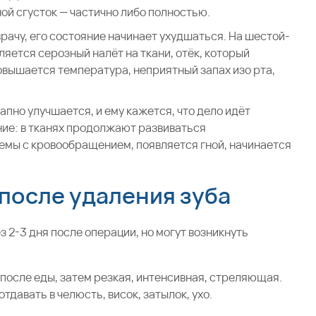
ой сгусток — частично либо полностью.
врачу, его состояние начинает ухудшаться. На шестой-
ляется серозный налёт на ткани, отёк, который
повышается температура, неприятный запах изо рта,
пно улучшается, и ему кажется, что дело идёт
ие: в тканях продолжают развиваться
емы с кровообращением, появляется гной, начинается
после удаления зуба
2-3 дня после операции, но могут возникнуть
после еды, затем резкая, интенсивная, стреляющая.
давать в челюсть, висок, затылок, ухо.