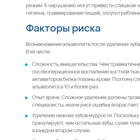
режим. К нарушению могут привести слишком ч
гигиена, травмирование пищей, злоупотреблени
Факторы риска
Возникновение альвеолита после удаления зуб
В их числе:
Сложность вмешательства. Чем травматичне
послеоперационное воспаление костной ткан
активаторов белка плазмы крови. Поэтому с
альвеолита в 10 и более раз.
Опыт врача. Сложное удаление должны пров
специалисты, иначе риск ошибки возрастает
Удаление нижних зубов мудрости. Поскольку
гранулируют, чем остальные зубы, сухие лун
в каждом втором случае.