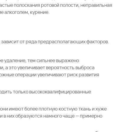
астые полоскания ротовой полости, неправильная
е алкоголем, курение.
а зависит от ряда предрасполагающих факторов.
е удаление, тем сильнее выражено
и, а это увеличивает вероятность выброса
ложные операции увеличивают риск развития
одить только высококвалифицированные
.
 они имеют более плотную костную ткань и хуже
ки в них образуются намного чаще — примерно