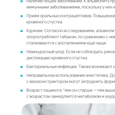
Наличие общих заболеваний. К альвеолиту 
иммунными заболеваниями, поскольку у них
Приём оральных контрацептивов. Повышенна
кровяного сгустка.
Курение. Согласно исследованиям, альвеолит
злоупотребляют табаком, по сравнению с нек
сталкиваются с воспалениями ещё чаще.
Неаккуратный уход. Если не соблюдать рек
дислокацию кровяного сгустка.
Бактериальные инфекции. Также возникают 
Неправильное использование анестетика. До
с вазоконстриктором могут затруднять форм
Возраст пациента. Чем он старше — тем выше
с возрастом замедляется метаболизм и ухуд