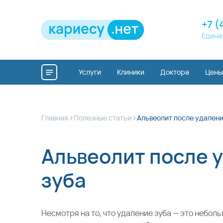
+7 (
Едина
Услуги
Клиники
Доктора
Цены
>
>
Главная
Полезные статьи
Альвеолит после удалени
Альвеолит после 
зуба
Несмотря на то, что удаление зуба — это небол