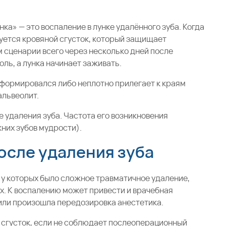
унка» — это воспаление в лунке удалённого зуба. Когда
уется кровяной сгусток, который защищает
 сценарии всего через несколько дней после
ль, а лунка начинает заживать.
 сформировался либо неплотно прилегает к краям
 альвеолит.
 удаления зуба. Частота его возникновения
них зубов мудрости).
осле удаления зуба
, у которых было сложное травматичное удаление,
х. К воспалению может привести и врачебная
 или произошла передозировка анестетика.
 сгусток, если не соблюдает послеоперационный