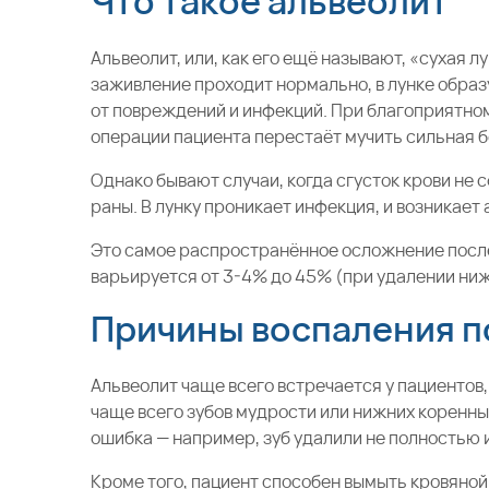
Что такое альвеолит
Альвеолит, или, как его ещё называют, «сухая л
заживление проходит нормально, в лунке образ
от повреждений и инфекций. При благоприятном
операции пациента перестаёт мучить сильная бо
Однако бывают случаи, когда сгусток крови не
раны. В лунку проникает инфекция, и возникает
Это самое распространённое осложнение после
варьируется от 3-4% до 45% (при удалении ниж
Причины воспаления п
Альвеолит чаще всего встречается у пациентов
чаще всего зубов мудрости или нижних коренны
ошибка — например, зуб удалили не полностью
Кроме того, пациент способен вымыть кровяной