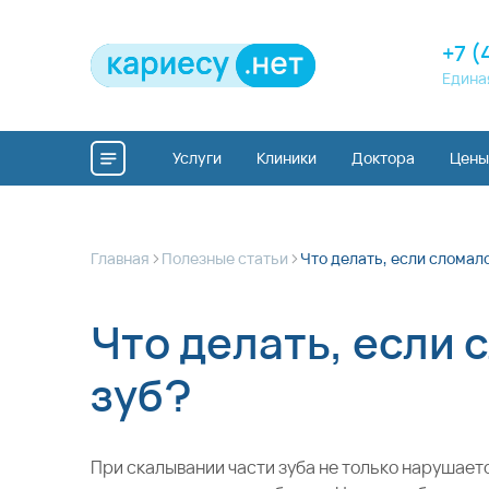
+7 (
Едина
Услуги
Клиники
Доктора
Цены
>
>
Главная
Полезные статьи
Что делать, если сломал
Что делать, если 
зуб?
При скалывании части зуба не только нарушаетс