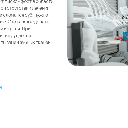
ит дискомфорт в области
ри отсутствии лечения
и сломался зуб, нужно
ее. Это важно сделать,
и и крови. При
иницу удается
алывании зубных тканей.
я