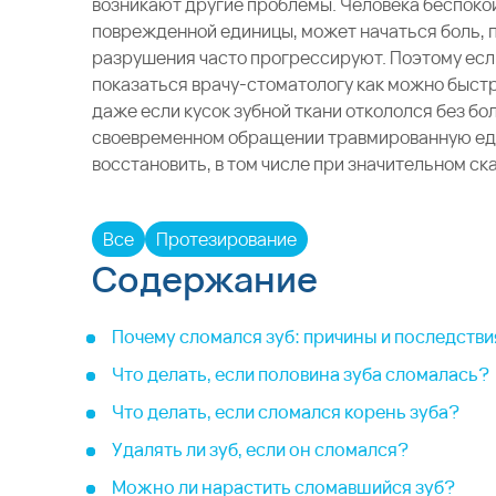
возникают другие проблемы. Человека беспоко
поврежденной единицы, может начаться боль, п
разрушения часто прогрессируют. Поэтому есл
показаться врачу-стоматологу как можно быстр
даже если кусок зубной ткани откололся без бол
своевременном обращении травмированную ед
восстановить, в том числе при значительном ск
Все
Протезирование
Содержание
Почему сломался зуб: причины и последстви
Что делать, если половина зуба сломалась?
Что делать, если сломался корень зуба?
Удалять ли зуб, если он сломался?
Можно ли нарастить сломавшийся зуб?