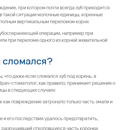
дение, при котором почти всегда зуб приходится
 в такой ситуации молочные единицы, коренные
 с полным вертикальным переломом корня.
зубосохраняющей операции, например при
или при переломе одного из корней жевательной
н сломался?
 что даже если сломался зуб под корень, в
Врач-стоматолог, как правило, принимает решение о
цы в следующих случаях:
ак как повреждение затронуло только часть эмали и
е и его последствия удалось предотвратить;
, разрушивший отколовшуюся часть коронки.