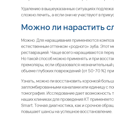
Удалению в вышеуказанных ситуациях подлежат,
сложно лечить, а если они не участвуют в прикус
Можно ли нарастить с
Можно. Для наращивания применяются компози
естественным оттенком «родного» зуба. Этот 
реставрацией. Чаще всего наращиваются перед
Но такой способ можно применять и при восста
премоляры, если образовался незначительный 
объеме глубоких повреждений (от 50-70 %) пр
Узнать, можно ли восстановить коронкой больш
запломбированными каналами или единицу с п
томография. Исследование дает возможность т
наших клиниках для проведения КТ применяетс
Smart. Точная диагностика, как и срочное обра
повышает шансы на успешное восстановление.