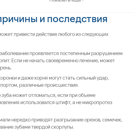
причины и последствия
 может привести действие любого из следующих
 заболевание проявляется постепенным разрушением
болит. Если не начать своевременно лечение, может
орень.
оронки и даже корня могут стать сильный удар,
 спортом, различные происшествия.
 зуба может отломаться, если при объеме
овления использовался штифт, а не микропротез
мали нередко приводят разгрызание орехов, семечек,
ывание зубами твердой скорлупы.