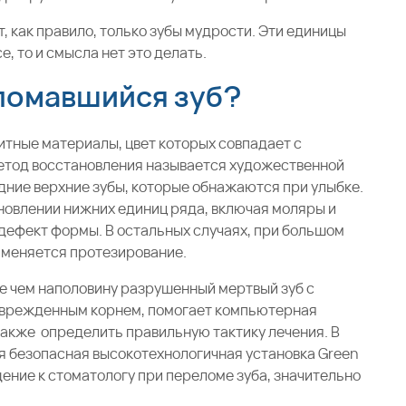
 как правило, только зубы мудрости. Эти единицы
е, то и смысла нет это делать.
ломавшийся зуб?
тные материалы, цвет которых совпадает с
метод восстановления называется художественной
ние верхние зубы, которые обнажаются при улыбке.
новлении нижних единиц ряда, включая моляры и
дефект формы. В остальных случаях, при большом
именяется протезирование.
е чем наполовину разрушенный мертвый зуб с
оврежденным корнем, помогает компьютерная
акже определить правильную тактику лечения. В
я безопасная высокотехнологичная установка Green
щение к стоматологу при переломе зуба, значительно