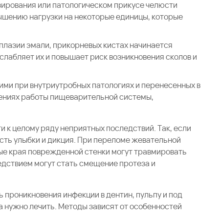
зирования или патологическом прикусе челюсти
ышению нагрузки на некоторые единицы, которые
плазии эмали, прикорневых кистах начинается
слабляет их и повышает риск возникновения сколов и
ими при внутриутробных патологиях и перенесенных в
шениях работы пищеварительной системы,
 к целому ряду неприятных последствий. Так, если
сть улыбки и дикция. При переломе жевательной
ые края поврежденной стенки могут травмировать
ледствием могут стать смещение протеза и
ь проникновения инфекции в дентин, пульпу и под
 нужно лечить. Методы зависят от особенностей