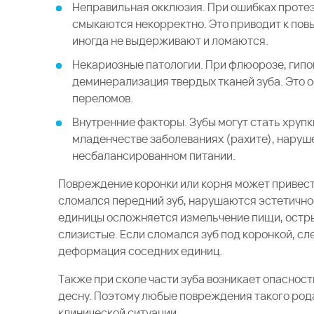
Неправильная окклюзия. При ошибках проте
смыкаются некорректно. Это приводит к пов
иногда не выдерживают и ломаются.
Некариозные патологии. При флюорозе, гипо
деминерализация твердых тканей зуба. Это о
переломов.
Внутренние факторы. Зубы могут стать хрупк
младенчестве заболеваниях (рахите), нару
несбалансированном питании.
Повреждение коронки или корня может привести
сломался передний зуб, нарушаются эстетично
единицы осложняется измельчение пищи, остр
слизистые. Если сломался зуб под коронкой, с
деформация соседних единиц.
Также при сколе части зуба возникает опасност
десну. Поэтому любые повреждения такого рода
клинической ситуации