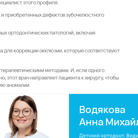
пециалист этого профиля:
х и приобретенных дефектов зубочелюстного
ых ортодонтических патологий, включая
а для коррекции окклюзии, которые соответствуют
 терапевтическими методами. И, если одного
, этот врач направляет пациента к хирургу, чтобы
ию аномалии.
Водякова
Анна Михай
Детский ортодонт, Вед