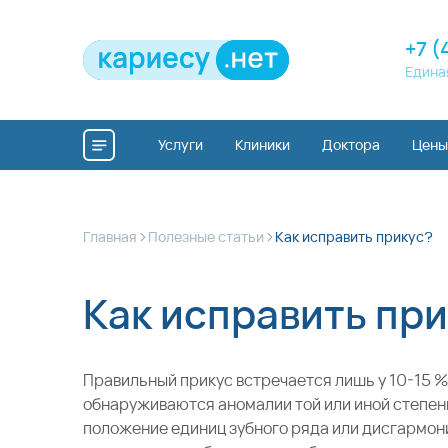
+7 (
Едина
Услуги
Клиники
Доктора
Цены
>
>
Главная
Полезные статьи
Как исправить прикус?
Как исправить пр
Правильный прикус встречается лишь у 10-15 %
обнаруживаются аномалии той или иной степе
положение единиц зубного ряда или дисгармо