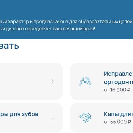
ый характер и предназначена для образовательных целе
ый диагноз определяет ваш лечащий врач!
вать
Исправле
ортодонт
от
16 900
руб
ры для зубов
Капы для
от
55 000
руб