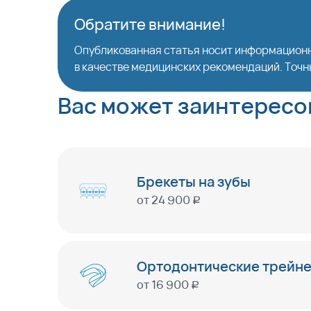
Обратите внимание!
Опубликованная статья носит информационн
в качестве медицинских рекомендаций. Точн
Вас может заинтересо
Брекеты на зубы
от
24 900
руб
Ортодонтические трейне
от
16 900
руб