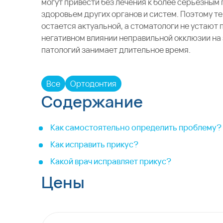
могут привести без лечения к более серьезным
здоровьем других органов и систем. Поэтому те
остается актуальной, а стоматологи не устают
негативном влиянии неправильной окклюзии на 
патологий занимает длительное время.
Все
Ортодонтия
Содержание
Как самостоятельно определить проблему?
Как исправить прикус?
Какой врач исправляет прикус?
Цены