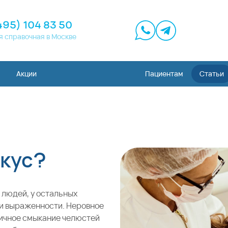
495) 104 83 50
я справочная в Москве
Акции
Пациентам
Статьи
икус?
 людей, у остальных
ни выраженности. Неровное
ничное смыкание челюстей