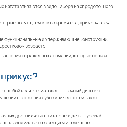
е изготавливаются в виде набора из определенного
оторые носят днем или во время сна, применяются
ые функциональные и удерживающие конструкции,
дростковом возрасте.
правления выраженных аномалий, которые нельзя
 прикус?
ет любой врач-стоматолог. Но точный диагноз
рушений положения зубов или челюстей также
разных древних языков и в переводе на русский
ительно занимается коррекцией аномального