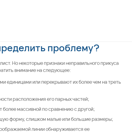
пределить проблему?
лист. Но некоторые признаки неправильного прикуса
братить внимание на следующее:
ми единицами или перекрывают их более чем на треть
ности расположения его парных частей;
т более массивной по сравнению с другой;
щую форму, слишком малые или большие размеры;
воображаемой линии обнаруживается ее