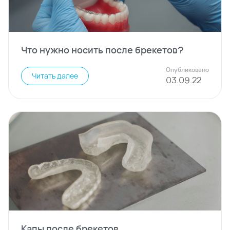
Что нужно носить после брекетов?
Опубликовано
Читать далее
03
.
09
.
22
Капы после брекетов