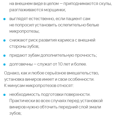
на внешнем виде в целом — приподнимаются скулы,
разглаживаются морщинки;
выглядят естественно, если пациент сам
не попросил установить ослепительно белые
микропротезы;
снижают риск развития кариеса с внешней
стороны зубов;
придают зубам дополнительную прочность;
долговечны — служат от 10 лет и более.
Однако, как и любое серьёзное вмешательство,
установка виниров имеет и свои особенности.
К минусам микропротезов относят:
необходимость подготовки поверхности.
Практически во всех случаях перед установкой
виниров нужно обточить передний слой эмали
зубов;