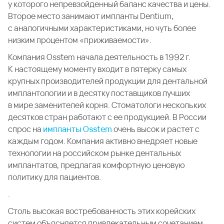
у которого непревзойденный баланс качества и цены.
Второе место занимают импланты Dentium,
с аналогичными характеристиками, но чуть более
низким процентом «приживаемости».
Компания Osstem начала деятельность в 1992 г.
К настоящему моменту входит в пятерку самых
крупных производителей продукции для дентальной
имплантологии и в десятку поставщиков лучших
в мире заменителей корня. Стоматологи нескольких
десятков стран работают с ее продукцией. В России
спрос на
импланты Osstem
очень высок и растет с
каждым годом. Компания активно внедряет новые
технологии на российском рынке дентальных
имплантатов, предлагая комфортную ценовую
политику для пациентов.
.
Столь высокая востребованность этих корейских
систем объясняется привлекательным сочетанием