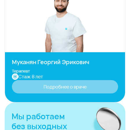
Муканян Георгий Эрикович
Терапевт
Стаж 8 лет
Подробнее о враче
Мы работаем
без выходных