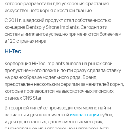
которое разработали для ускорения срастания
искусственного корня с костной тканью.
С 2011 г. шведский продукт стал собственностью
концерна Dentsply Sirona Implants. Сегодня эти
системы имплантов успешно применяются более чем
в 120 странах мира.
Hi-Tec
Корпорация Hi-Tec Implants вывела на рынок свой
продукт немного позже и почти сразу сделала ставку
на разнообразие модельного ряда. Бренд
представлен нескольким сериями заменителей корня,
которые производятся на высокоточных японских
станках CNS Star.
В товарной линейке производителя можно найти
варианты и для классической
имплантации
зубов,
и для одноэтапных, одномоментных методик,
с немедленной или отсроченной нагрузкой. Есть