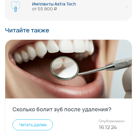
Импланты Astra Tech
от
55 900
руб
Читайте также
Сколько болит зуб после удаления?
Опубликовано
Читать далее
16
.
12
.
24