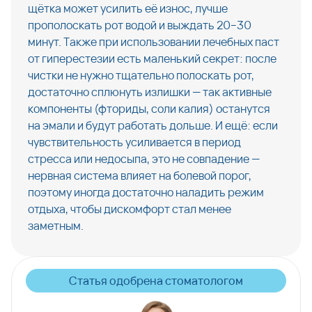
щётка может усилить её износ, лучше
прополоскать рот водой и выждать 20–30
минут. Также при использовании лечебных паст
от гиперестезии есть маленький секрет: после
чистки не нужно тщательно полоскать рот,
достаточно сплюнуть излишки — так активные
компоненты (фториды, соли калия) останутся
на эмали и будут работать дольше. И ещё: если
чувствительность усиливается в период
стресса или недосыпа, это не совпадение —
нервная система влияет на болевой порог,
поэтому иногда достаточно наладить режим
отдыха, чтобы дискомфорт стал менее
заметным.
Статья одобрена стоматологом