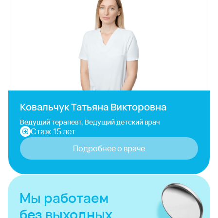
Ковальчук Татьяна Викторовна
Ведущий терапевт, Ведущий детский врач
Стаж 15 лет
Подробнее о враче
Мы работаем
без выходных