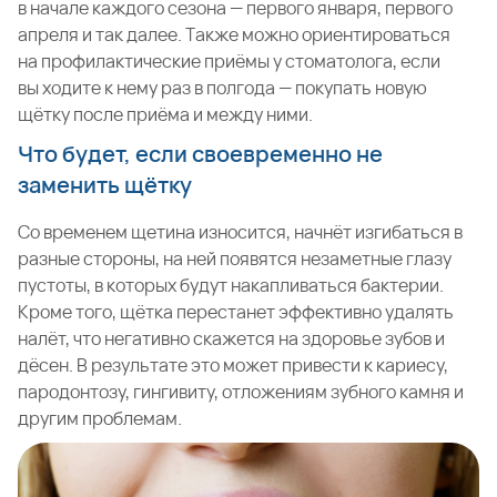
в начале каждого сезона — первого января, первого
апреля и так далее. Также можно ориентироваться
на профилактические приёмы у стоматолога, если
вы ходите к нему раз в полгода — покупать новую
щётку после приёма и между ними.
Что будет, если своевременно не
заменить щётку
Со временем щетина износится, начнёт изгибаться в
разные стороны, на ней появятся незаметные глазу
пустоты, в которых будут накапливаться бактерии.
Кроме того, щётка перестанет эффективно удалять
налёт, что негативно скажется на здоровье зубов и
дёсен. В результате это может привести к кариесу,
пародонтозу, гингивиту, отложениям зубного камня и
другим проблемам.