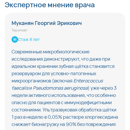
Экспертное мнение врача
Муканян Георгий Эрикович
Терапевт
Стаж 8 лет
Современные микробиологические 
исследования демонстрируют, что даже при 
идеальном хранении зубная щётка становится 
резервуаром для условно-патогенных 
микроорганизмов (включая 
Enterococcus 
faecalis
 и 
Pseudomonas aeruginosa
) уже через 3 
недели активного использования, что особенно 
опасно для пациентов с иммунодефицитными 
состояниями. Ультразвуковая обработка щётки 
1 раз в неделю в 0,05% растворе хлоргексидина 
снижает бионагрузку на 90% без повреждения 