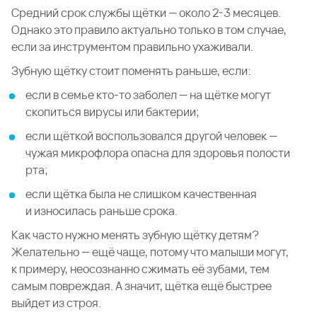
Средний срок службы щётки — около 2-3 месяцев.
Однако это правило актуально только в том случае,
если за инструментом правильно ухаживали.
Зубную щётку стоит поменять раньше, если:
если в семье кто-то заболел — на щётке могут
скопиться вирусы или бактерии;
если щёткой воспользовался другой человек —
чужая микрофлора опасна для здоровья полости
рта;
если щётка была не слишком качественная
и износилась раньше срока.
Как часто нужно менять зубную щётку детям?
Желательно — ещё чаще, потому что малыши могут,
к примеру, неосознанно сжимать её зубами, тем
самым повреждая. А значит, щётка ещё быстрее
выйдет из строя.