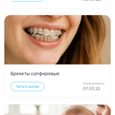
Брекеты сапфировые
Опубликовано
Читать далее
07
.
03
.
22