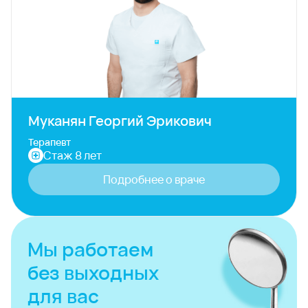
Муканян Георгий Эрикович
Терапевт
Стаж 8 лет
Подробнее о враче
Мы работаем
без выходных
для вас