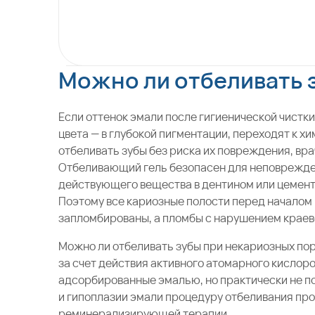
Можно ли отбеливать 
Если оттенок эмали после гигиенической чистк
цвета — в глубокой пигментации, переходят к 
отбеливать зубы без риска их повреждения, вр
Отбеливающий гель безопасен для неповрежден
действующего вещества в дентином или цемент
Поэтому все кариозные полости перед началом
запломбированы, а пломбы с нарушением краев
Можно ли отбеливать зубы при некариозных по
за счет действия активного атомарного кислор
адсорбированные эмалью, но практически не п
и гипоплазии эмали процедуру отбеливания про
реминерализирующей терапии.