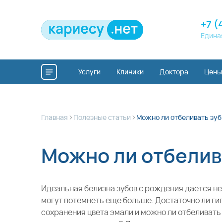
+7 (
Едина
Услуги
Клиники
Доктора
Цены
>
>
Главная
Полезные статьи
Можно ли отбеливать зу
Можно ли отбелив
Идеальная белизна зубов с рождения дается не
могут потемнеть еще больше. Достаточно ли ги
сохранения цвета эмали и можно ли отбеливат