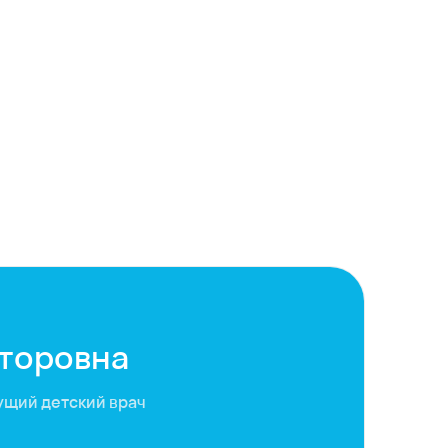
кторовна
ущий детский врач