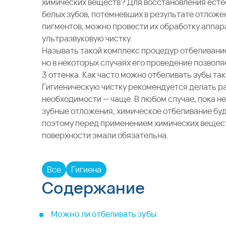
химических веществ? Для восстановления есте
белых зубов, потемневших в результате отложе
пигментов, можно провести их обработку
аппара
ультразвуковую чистку.
Называть такой комплекс процедур отбеливани
но в некоторых случаях его проведение позволя
3 оттенка. Как часто можно отбеливать зубы та
Гигиеническую чистку рекомендуется делать ра
необходимости — чаще. В любом случае, пока н
зубные отложения, химическое отбеливание бу
поэтому перед применением химических вещес
поверхности эмали обязательна.
Все
Гигиена
Содержание
Можно ли отбеливать зубы