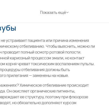
Показать ещё
зубы
и не устраивает пациента или причина изменения
химическому отбеливанию. Чтобы выяснить, можно ли
ач проводит полный осмотр ротовой полости.
ной кариозный процессом эмали, но контакт
ом корня чреват токсическим воспалением пульпы.
 процедуры отбеливания должны быть
ого прилегания — заменены на новые.
ражениях? Химическое отбеливание происходит
ода. Он окисляет органические пигменты,
овреждает ее структуру, поэтому при флюорозе
водят, но обязательно дополняют курсом