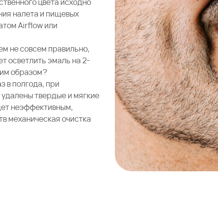
ственного цвета исходно
ния налета и пищевых
том Airflow
или
ем не совсем правильно,
ет осветлить эмаль на 2-
ким образом?
з в полгода, при
е удалены твердые и мягкие
дет неэффективным,
тв механическая очистка