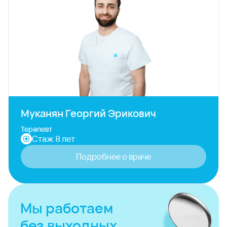
Муканян Георгий Эрикович
Терапевт
Стаж 8 лет
Подробнее о враче
Мы работаем
без выходных