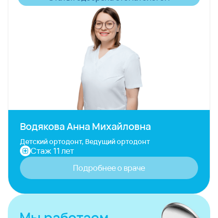
Водякова Анна Михайловна
Детский ортодонт, Ведущий ортодонт
Стаж 11 лет
Подробнее о враче
Мы работаем