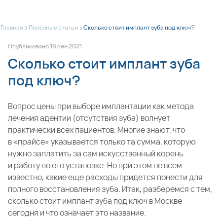
>
>
Главная
Полезные статьи
Сколько стоит имплант зуба под ключ?
Опубликовано
18
сен
2021
Сколько стоит имплант зуба
под ключ?
Вопрос цены при выборе имплантации как метода
лечения адентии (отсутствия зуба) волнует
практически всех пациентов. Многие знают, что
в «прайсе» указывается только та сумма, которую
нужно заплатить за сам искусственный корень
и работу по его установке. Но при этом не всем
известно, какие еще расходы придется понести для
полного восстановления зуба. Итак, разберемся с тем,
сколько стоит имплант зуба под ключ в Москве
сегодня и что означает это название.