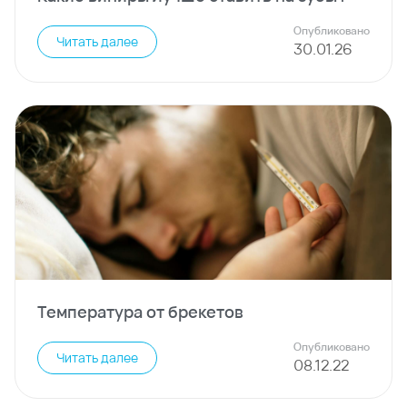
Опубликовано
Читать далее
30
.
01
.
26
Температура от брекетов
Опубликовано
Читать далее
08
.
12
.
22