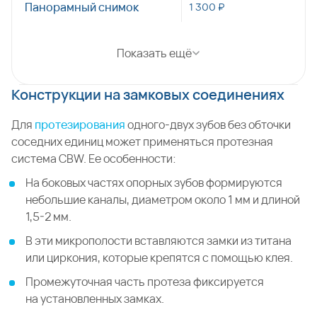
Панорамный снимок
1 300 ₽
Показать ещё
Конструкции на замковых соединениях
Для
протезирования
одного-двух зубов без обточки
соседних единиц может применяться протезная
система CBW. Ее особенности:
На боковых частях опорных зубов формируются
небольшие каналы, диаметром около 1 мм и длиной
1,5-2 мм.
В эти микрополости вставляются замки из титана
или циркония, которые крепятся с помощью клея.
Промежуточная часть протеза фиксируется
на установленных замках.