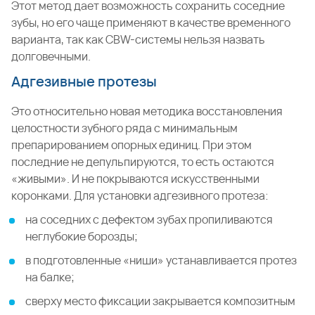
Этот метод дает возможность сохранить соседние
зубы, но его чаще применяют в качестве временного
варианта, так как CBW-системы нельзя назвать
долговечными.
Адгезивные протезы
Это относительно новая методика восстановления
целостности зубного ряда с минимальным
препарированием опорных единиц. При этом
последние не депульпируются, то есть остаются
«живыми». И не покрываются искусственными
коронками. Для установки адгезивного протеза:
на соседних с дефектом зубах пропиливаются
неглубокие борозды;
в подготовленные «ниши» устанавливается протез
на балке;
сверху место фиксации закрывается композитным