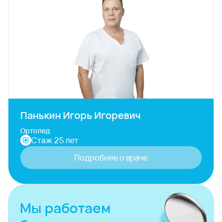
Панькин Игорь Игоревич
Ортопед
Стаж 25 лет
Подробнее о враче
Мы работаем