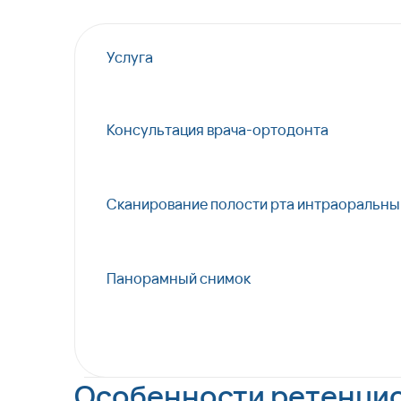
Услуга
Консультация врача-ортодонта
Сканирование полости рта интраоральн
Панорамный снимок
Особенности ретенци