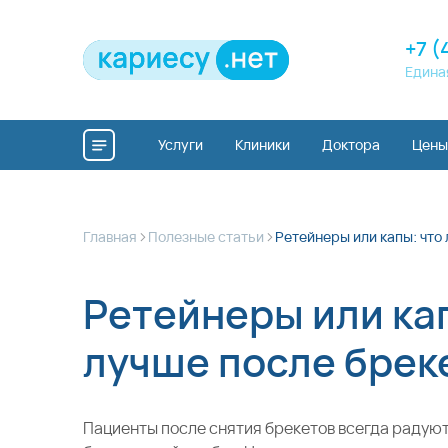
+7 (
Едина
Услуги
Клиники
Доктора
Цены
>
>
Главная
Полезные статьи
Ретейнеры или капы: что
Ретейнеры или ка
лучше после брек
Пациенты после снятия брекетов всегда радуют