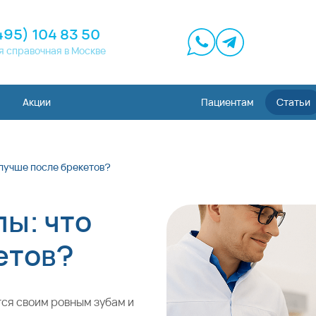
495) 104 83 50
я справочная в Москве
Акции
Пациентам
Статьи
 лучше после брекетов?
пы: что
етов?
ся своим ровным зубам и