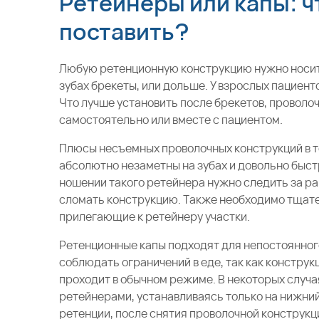
Ретейнеры или капы: ч
поставить?
Любую ретенционную конструкцию нужно носить
зубах брекеты, или дольше. У взрослых пациент
Что лучше установить после брекетов, проволо
самостоятельно или вместе с пациентом.
Плюсы несъемных проволочных конструкций в том
абсолютно незаметны на зубах и довольно быст
ношении такого ретейнера нужно следить за ра
сломать конструкцию. Также необходимо тщате
прилегающие к ретейнеру участки.
Ретенционные капы подходят для непостоянног
соблюдать ограничений в еде, так как конструк
проходит в обычном режиме. В некоторых случ
ретейнерами, устанавливаясь только на нижний
ретенции, после снятия проволочной конструк