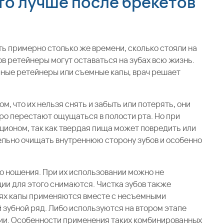
то лучше после брекетов
 примерно столько же времени, сколько стояли на
ов ретейнеры могут оставаться на зубах всю жизнь.
чные ретейнеры или съемные капы, врач решает
, что их нельзя снять и забыть или потерять, они
ро перестают ощущаться в полости рта. Но при
ционом, так как твердая пища может повредить или
льно очищать внутреннюю сторону зубов и особенно
о ношения. При их использовании можно не
ции для этого снимаются. Чистка зубов также
аях капы применяются вместе с несъемными
 зубной ряд. Либо используются на втором этапе
ции. Особенности применения таких комбинированных