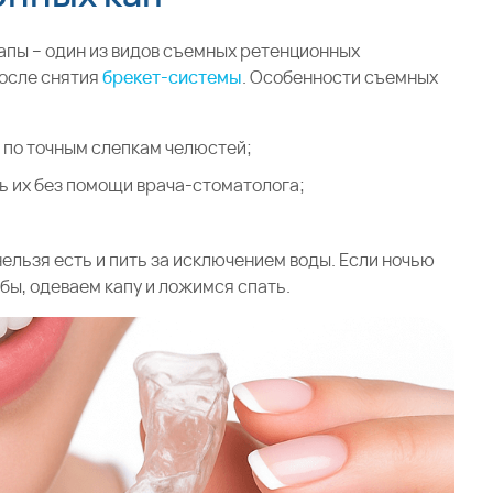
пы – один из видов съемных ретенционных
после снятия
брекет-системы
. Особенности съемных
 по точным слепкам челюстей;
ь их без помощи врача-стоматолога;
 нельзя есть и пить за исключением воды. Если ночью
убы, одеваем капу и ложимся спать.