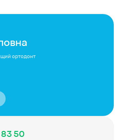
ловна
ущий ортодонт
 83 50