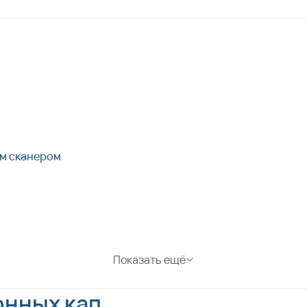
ым сканером
Показать ещё
онных кап