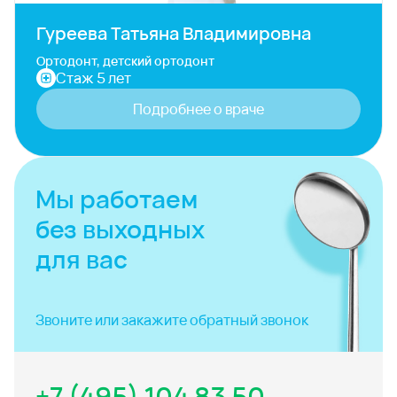
Гуреева Татьяна Владимировна
Ортодонт, детский ортодонт
Стаж 5 лет
Подробнее о враче
Мы работаем
без выходных
для вас
Звоните или закажите
обратный звонок
+7 (495) 104 83 50