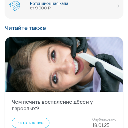
Ретенционная капа
от
9 900
руб
Читайте также
Чем лечить воспаление дёсен у
взрослых?
Опубликовано
Читать далее
18
.
01
.
25