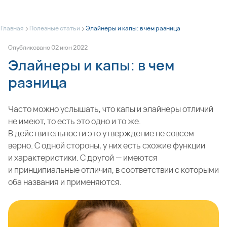
>
>
Главная
Полезные статьи
Элайнеры и капы: в чем разница
Опубликовано
02
июн
2022
Элайнеры и капы: в чем
разница
Часто можно услышать, что капы и элайнеры отличий
не имеют, то есть это одно и то же.
В действительности это утверждение не совсем
верно. С одной стороны, у них есть схожие функции
и характеристики. С другой — имеются
и принципиальные отличия, в соответствии с которыми
оба названия и применяются.