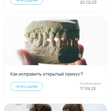
Читать далее
20
.
02
.
23
Как исправить открытый прикус?
Опубликовано
Читать далее
17
.
09
.
22