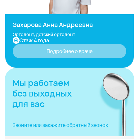
Захарова Анна Андреевна
Ортодонт, детский ортодонт
Стаж 4 года
Подробнее о враче
Мы работаем
без выходных
для вас
Звоните или закажите
обратный звонок