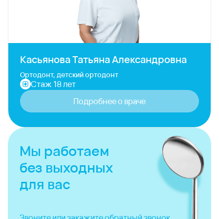
Касьянова Татьяна Александровна
Ортодонт, детский ортодонт
Стаж 18 лет
Подробнее о враче
Мы работаем
без выходных
для вас
Звоните или закажите
обратный звонок