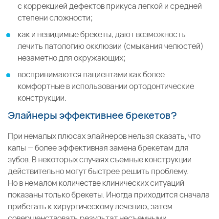
с коррекцией дефектов прикуса легкой и средней
степени сложности;
как и невидимые брекеты, дают возможность
лечить патологию окклюзии (смыкания челюстей)
незаметно для окружающих;
воспринимаются пациентами как более
комфортные в использовании ортодонтические
конструкции.
Элайнеры эффективнее брекетов?
При немалых плюсах элайнеров нельзя сказать, что
капы — более эффективная замена брекетам для
зубов. В некоторых случаях съемные конструкции
действительно могут быстрее решить проблему.
Но в немалом количестве клинических ситуаций
показаны только брекеты. Иногда приходится сначала
прибегать к хирургическому лечению, затем
совершенствовать результат несъемными