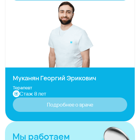
Муканян Георгий Эрикович
Терапевт
Стаж 8 лет
Подробнее о враче
Мы работаем