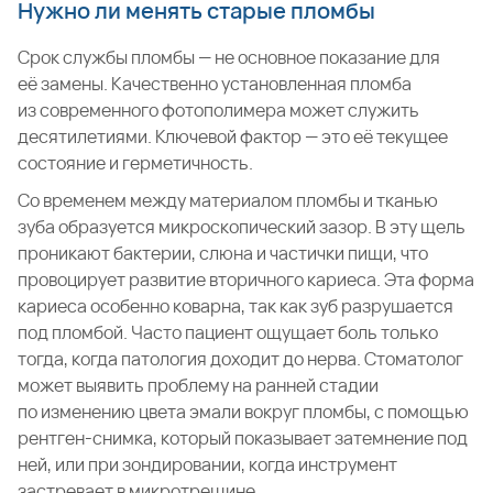
Нужно ли менять старые пломбы
Срок службы пломбы — не основное показание для
её замены. Качественно установленная пломба
из современного фотополимера может служить
десятилетиями. Ключевой фактор — это её текущее
состояние и герметичность.
Со временем между материалом пломбы и тканью
зуба образуется микроскопический зазор. В эту щель
проникают бактерии, слюна и частички пищи, что
провоцирует развитие вторичного кариеса. Эта форма
кариеса особенно коварна, так как зуб разрушается
под пломбой. Часто пациент ощущает боль только
тогда, когда патология доходит до нерва. Стоматолог
может выявить проблему на ранней стадии
по изменению цвета эмали вокруг пломбы, с помощью
рентген-снимка, который показывает затемнение под
ней, или при зондировании, когда инструмент
застревает в микротрещине.