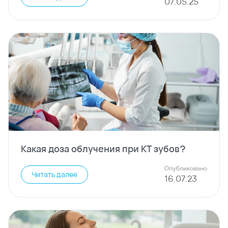
07
.
05
.
25
Какая доза облучения при КТ зубов?
Опубликовано
Читать далее
16
.
07
.
23