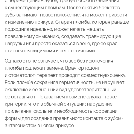
с перемещением зубов, требует особого внимания
к существующим пломбам. После снятия брекетов
зубы занимают новое положение, что может привести
к изменению прикуса. Старая пломба, которая раньше
подходила идеально, может начать мешать
правильному смыканию, создавать травмирующие
нагрузки или просто оказаться в зоне, где ее края
становятся видимыми и неэстетичными.
Однако это не означает, что все без исключения
пломбы подлежат замене. Врач-ортодонт
и стоматолог-терапевт проводят совместную оценку.
Если пломба сохранила герметичность, не нарушает
окклюзию и ее внешний вид удовлетворительный,
её оставляют. Показанием к замене служат те же
критерии, что и в обычной ситуации: нарушение
прилегания, сколы или необходимость коррекции
формы для создания правильного контакта с зубом-
антагонистом в новом прикусе.