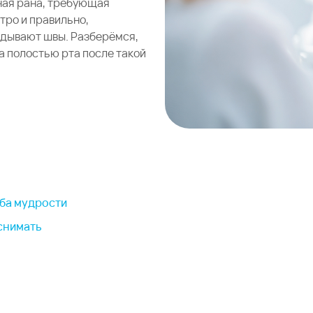
зная рана, требующая
тро и правильно,
адывают швы. Разберёмся,
за полостью рта после такой
уба мудрости
снимать