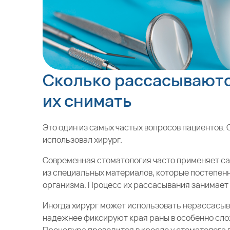
Сколько рассасываютс
их снимать
Это один из самых частых вопросов пациентов. О
использовал хирург.
Современная стоматология часто применяет с
из специальных материалов, которые постепен
организма. Процесс их рассасывания занимает в
Иногда хирург может использовать нерассасыв
надежнее фиксируют края раны в особенно сло