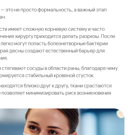
— это не просто формальность, а важный этап
ач:
сти имеет сложную корневую систему и часто
лечения хирургу приходится делать разрезы. После
х легко могут попасть болезнетворные бактерии
 края десны создают естественный барьер для
ния.
 стягивают сосуды в области раны, благодаря чему
ормируется стабильный кровяной сгусток.
аходятся близко друг к другу, ткани срастаются
е позволяет минимизировать риск возникновения