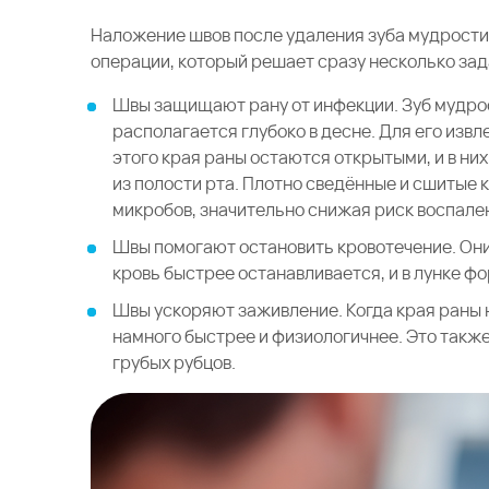
Наложение швов после удаления зуба мудрости 
операции, который решает сразу несколько зад
Швы защищают рану от инфекции. Зуб мудро
располагается глубоко в десне. Для его изв
этого края раны остаются открытыми, и в ни
из полости рта. Плотно сведённые и сшитые
микробов, значительно снижая риск воспале
Швы помогают остановить кровотечение. Они
кровь быстрее останавливается, и в лунке ф
Швы ускоряют заживление. Когда края раны н
намного быстрее и физиологичнее. Это такж
грубых рубцов.