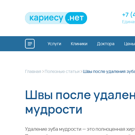
+7 (
Едина
Услуги
Клиники
Доктора
Цены
>
>
Главная
Полезные статьи
Швы после удаления зуб
Швы после удален
мудрости
Удаление зуба мудрости — это полноценная хир