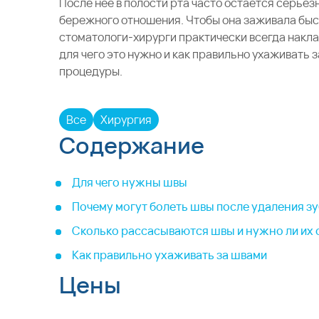
После неё в полости рта часто остаётся серьё
бережного отношения. Чтобы она заживала быс
стоматологи-хирурги практически всегда накл
для чего это нужно и как правильно ухаживать 
процедуры.
Все
Хирургия
Содержание
Для чего нужны швы
Почему могут болеть швы после удаления з
Сколько рассасываются швы и нужно ли их 
Как правильно ухаживать за швами
Цены