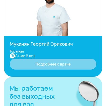
Муканян Георгий Эрикович
Терапевт
Стаж 8 лет
Подробнее о враче
Мы работаем
без выходных
для вас