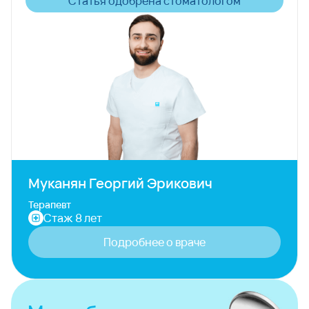
Статья одобрена стоматологом
Муканян Георгий Эрикович
Терапевт
Стаж 8 лет
Подробнее о враче