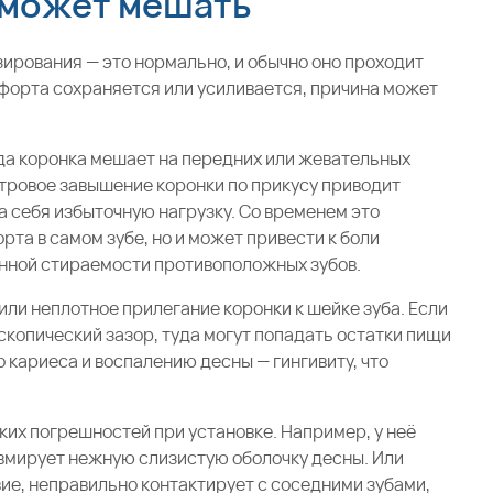
 может мешать
ирования — это нормально, и обычно оно проходит
мфорта сохраняется или усиливается, причина может
да коронка мешает на передних или жевательных
тровое завышение коронки по прикусу приводит
на себя избыточную нагрузку. Со временем это
рта в самом зубе, но и может привести к боли
енной стираемости противоположных зубов.
или неплотное прилегание коронки к шейке зуба. Если
копический зазор, туда могут попадать остатки пищи
о кариеса и воспалению десны — гингивиту, что
ких погрешностей при установке. Например, у неё
авмирует нежную слизистую оболочку десны. Или
вие, неправильно контактирует с соседними зубами,