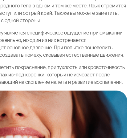
ородного тела в одном и том же месте. Язык стремится
выступ или острый край. Также вы можете заметить,
 с одной стороны.
су является специфическое ощущение при смыкании
равильно, но один из них встречается
дет основное давление. При попытке пошевелить
 создавать помеху, сковывая естественные движения.
аметить покраснение, припухлость или кровоточивость
пах из-под коронки, который не исчезает после
вающий на скопление налёта и развитие воспаления.