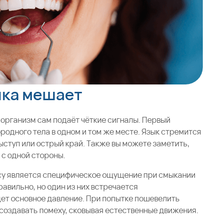
нка мешает
 организм сам подаёт чёткие сигналы. Первый
ородного тела в одном и том же месте. Язык стремится
выступ или острый край. Также вы можете заметить,
 с одной стороны.
су является специфическое ощущение при смыкании
равильно, но один из них встречается
дет основное давление. При попытке пошевелить
 создавать помеху, сковывая естественные движения.