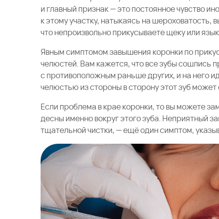
и главный признак — это постоянное чувство ин
к этому участку, натыкаясь на шероховатость, 
что непроизвольно прикусываете щеку или язык
Явным симптомом завышения коронки по прику
челюстей. Вам кажется, что все зубы сошлись п
с противоположным раньше других, и на него и
челюстью из стороны в сторону этот зуб может
Если проблема в крае коронки, то вы можете з
десны именно вокруг этого зуба. Неприятный за
тщательной чистки, — ещё один симптом, указы