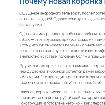
Почему новая коронка
Ощущение инородного тела во рту после протез
за несколько дней. Однако если чувство диско
быть глубже.
Одна из самых распространённых проблем, ког
зубах, — это нарушение прикуса. Даже миллиме
к тому, что зуб смыкается первым и принимает 
не только вызывает чувство тяжести и дискомфо
в челюстном суставе, головным болям и повыш
Другая частая причина — это нависающие края 
между десной и коронкой остается даже микрос
и бактерии. Это приводит к развитию вторичног
в конечном итоге может погубить опорный зуб.
Наконец, коронка может мешать из-за техничес
слишком толстый или грубый край, который тр
конструкция изготовлена неточно и, как следст