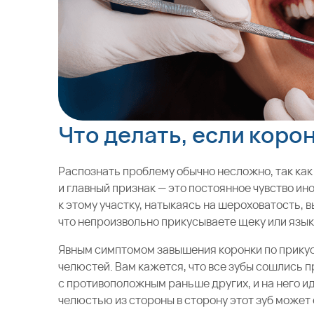
Что делать, если коро
Распознать проблему обычно несложно, так как
и главный признак — это постоянное чувство ин
к этому участку, натыкаясь на шероховатость, 
что непроизвольно прикусываете щеку или язык
Явным симптомом завышения коронки по прику
челюстей. Вам кажется, что все зубы сошлись п
с противоположным раньше других, и на него и
челюстью из стороны в сторону этот зуб может