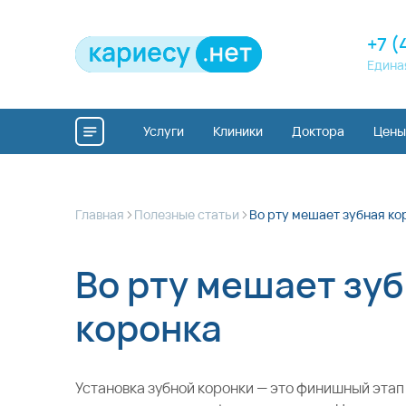
+7 (
Едина
Услуги
Клиники
Доктора
Цены
>
>
Главная
Полезные статьи
Во рту мешает зубная ко
Во рту мешает зу
коронка
Установка зубной коронки — это финишный этап