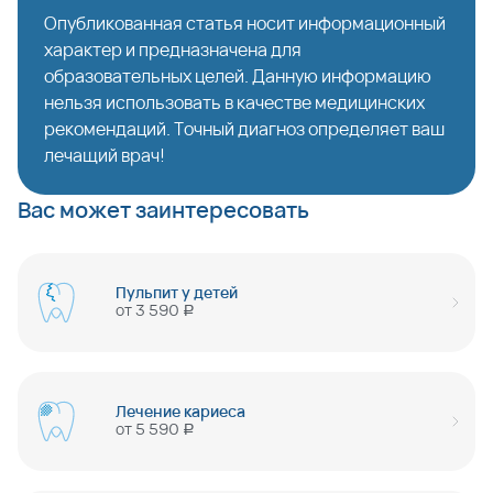
Опубликованная статья носит информационный
характер и предназначена для
образовательных целей. Данную информацию
нельзя использовать в качестве медицинских
рекомендаций. Точный диагноз определяет ваш
лечащий врач!
Вас может заинтересовать
Пульпит у детей
от
3 590
руб
Лечение кариеса
от
5 590
руб