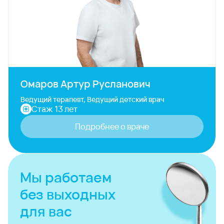
Омаров Артур Русланович
Ведущий терапевт, Ведущий детский врач
Стаж 13 лет
Подробнее о враче
Мы работаем
без выходных
для вас