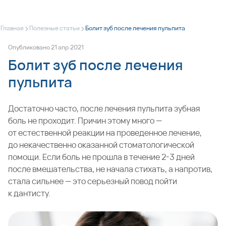
>
>
Главная
Полезные статьи
Болит зуб после лечения пульпита
Опубликовано
21
апр
2021
Болит зуб после лечения
пульпита
Достаточно часто, после лечения пульпита зубная
боль не проходит. Причин этому много —
от естественной реакции на проведенное лечение,
до некачественно оказанной стоматологической
помощи. Если боль не прошла в течение 2-3 дней
после вмешательства, не начала стихать, а напротив,
стала сильнее — это серьезный повод пойти
к дантисту.