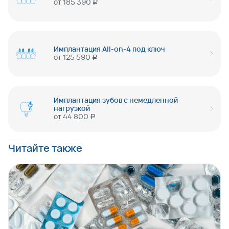
от
185 390
руб
Имплантация All-on-4 под ключ
от
125 590
руб
Имплантация зубов с немедленной
нагрузкой
от
44 800
руб
Читайте также