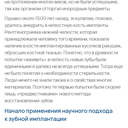
на протяжении многих веков, но не были успешными,
так как организм отторгал инородные предметы.
Однако около 1500 лет назад, эскулапам, похоже,
удалось внедрить в челюстную кость импланты.
Рентгенограмма нижней челюсти, которая
принадлежала человеку того времени, показала
наличие в кости имплантированных кусочков ракушек,
обросших костной тканью. Понятно, что в древности
попытки «вживить» в челюсть новые зубы были
единичными и далеко не всегда успешными. Тогда еще
не было понятия о необходимости стерильности.
Люди ничего не знали также и о свойствах многих
материалов. Поэтому те первые попытки были скорее
лишь «предвестниками» нового метода
восстановления зубов.
Начало применения научного подхода
к зубной имплантации