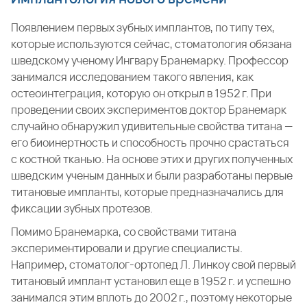
Появлением первых зубных имплантов, по типу тех,
которые используются сейчас, стоматология обязана
шведскому ученому Ингвару Бранемарку. Профессор
занимался исследованием такого явления, как
остеоинтеграция, которую он открыл в 1952 г. При
проведении своих экспериментов доктор Бранемарк
случайно обнаружил удивительные свойства титана —
его биоинертность и способность прочно срастаться
с костной тканью. На основе этих и других полученных
шведским ученым данных и были разработаны первые
титановые импланты, которые предназначались для
фиксации зубных протезов.
Помимо Бранемарка, со свойствами титана
экспериментировали и другие специалисты.
Например, стоматолог-ортопед Л. Линкоу свой первый
титановый имплант установил еще в 1952 г. и успешно
занимался этим вплоть до 2002 г., поэтому некоторые